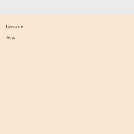
Прошутто
490
р.