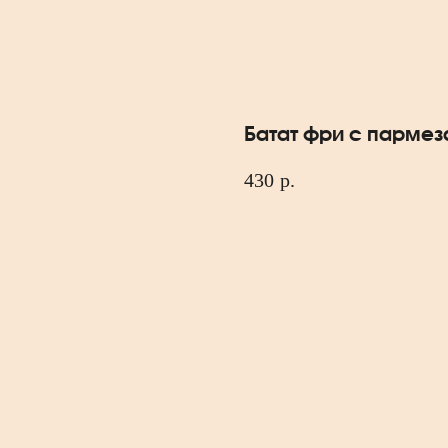
Батат фри с парме
430
р.